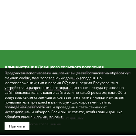
Администрация Девицкого сельского поселения
Острогожского муниципального района Воронежской области
Продолжая использовать наш сайт, вы даете согласие на обработку
файлов cookie, пользовательских данных (сведения о
Официальный сайт администрации Девицкого
местоположении; тип и версия ОС; тип и версия Браузера; тип
устройства и разрешение его экрана; источник откуда пришел на
Copyright © 2025 Все права защищены.
сайт пользователь; с какого сайта или по какой рекламе; язык ОС и
Браузера; какие страницы открывает и на какие кнопки нажимает
пользователь; ip-адрес) в целях функционирования сайта,
Законодательная карта
проведения ретаргетинга и проведения статистических
Карта сайта
исследований и обзоров. Если вы не хотите, чтобы ваши данные
обрабатывались, покиньте сайт.
Политика обработки персональных данных
Пользовательское соглашение
Принять