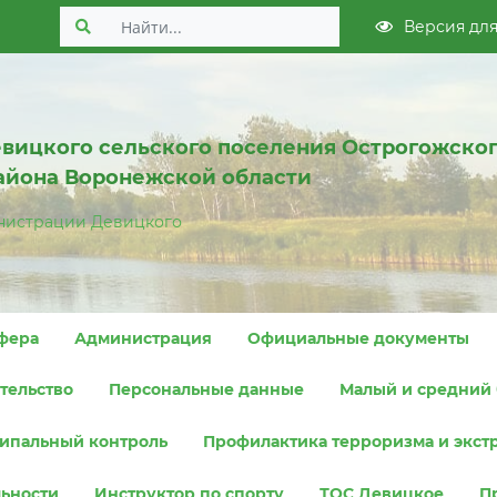
Версия дл
вицкого сельского поселения Острогожско
айона Воронежской области
нистрации Девицкого
фера
Администрация
Официальные документы
тельство
Персональные данные
Малый и средний 
ипальный контроль
Профилактика терроризма и экст
льности
Инструктор по спорту
ТОС Девицкое
П