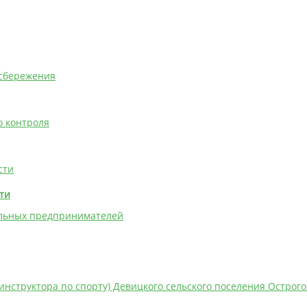
осбережения
о контроля
сти
ти
альных предпринимателей
инструктора по спорту) Девицкого сельского поселения Острог