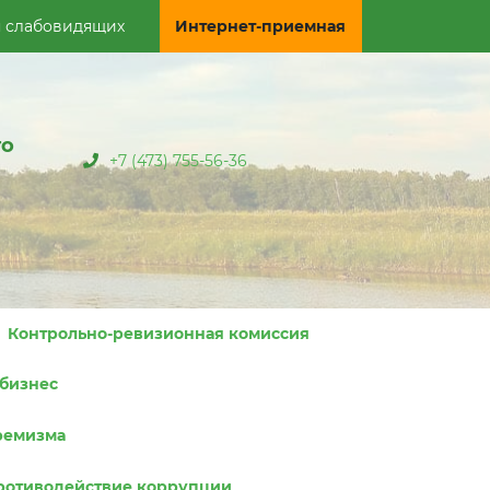
я слабовидящих
Интернет-приемная
го
+7 (473) 755-56-36
Контрольно-ревизионная комиссия
бизнес
ремизма
ротиводействие коррупции