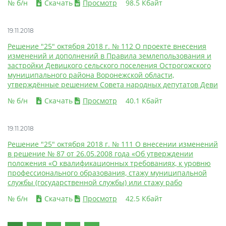
№ б/н
Скачать
Просмотр
98.5 Кбайт
19.11.2018
Решение "25" октября 2018 г. № 112 О проекте внесения
изменений и дополнений в Правила землепользования и
застройки Девицкого сельского поселения Острогожского
муниципального района Воронежской области,
утверждённые решением Совета народных депутатов Деви
№ б/н
Скачать
Просмотр
40.1 Кбайт
19.11.2018
Решение "25" октября 2018 г. № 111 О внесении изменений
в решение № 87 от 26.05.2008 года «Об утверждении
положения «О квалификационных требованиях, к уровню
профессионального образования, стажу муниципальной
службы (государственной службы) или стажу рабо
№ б/н
Скачать
Просмотр
42.5 Кбайт