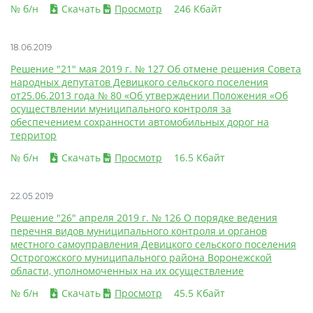
№ б/н
Скачать
Просмотр
246 Кбайт
18.06.2019
Решение "21" мая 2019 г. № 127 Об отмене решения Совета
народных депутатов Девицкого сельского поселения
от25.06.2013 года № 80 «Об утверждении Положения «Об
осуществлении муниципального контроля за
обеспечением сохранности автомобильных дорог на
территор
№ б/н
Скачать
Просмотр
16.5 Кбайт
22.05.2019
Решение "26" апреля 2019 г. № 126 О порядке ведения
перечня видов муниципального контроля и органов
местного самоуправления Девицкого сельского поселения
Острогожского муниципального района Воронежской
области, уполномоченных на их осуществление
№ б/н
Скачать
Просмотр
45.5 Кбайт