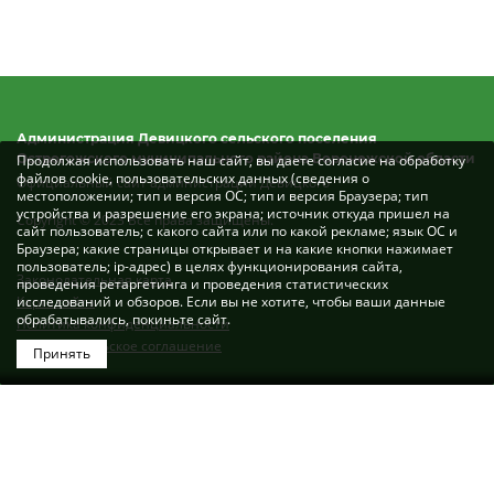
Администрация Девицкого сельского поселения
Острогожского муниципального района Воронежской области
Продолжая использовать наш сайт, вы даете согласие на обработку
файлов cookie, пользовательских данных (сведения о
Официальный сайт администрации Девицкого
местоположении; тип и версия ОС; тип и версия Браузера; тип
устройства и разрешение его экрана; источник откуда пришел на
Copyright © 2023 Все права защищены.
сайт пользователь; с какого сайта или по какой рекламе; язык ОС и
Браузера; какие страницы открывает и на какие кнопки нажимает
пользователь; ip-адрес) в целях функционирования сайта,
Законодательная карта
проведения ретаргетинга и проведения статистических
Карта сайта
исследований и обзоров. Если вы не хотите, чтобы ваши данные
обрабатывались, покиньте сайт.
Политика конфиденциальности
Пользовательское соглашение
Принять
Разработка сайта: