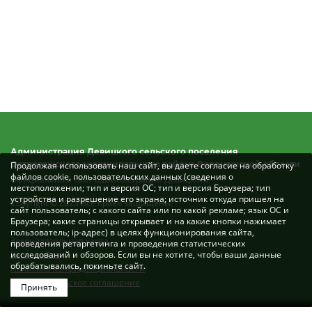
Администрация Девицкого сельского поселения
Острогожского муниципального района Воронежской области
Продолжая использовать наш сайт, вы даете согласие на обработку
файлов cookie, пользовательских данных (сведения о
Официальный сайт администрации Девицкого
местоположении; тип и версия ОС; тип и версия Браузера; тип
устройства и разрешение его экрана; источник откуда пришел на
Copyright © 2023 Все права защищены.
сайт пользователь; с какого сайта или по какой рекламе; язык ОС и
Браузера; какие страницы открывает и на какие кнопки нажимает
пользователь; ip-адрес) в целях функционирования сайта,
Законодательная карта
проведения ретаргетинга и проведения статистических
Карта сайта
исследований и обзоров. Если вы не хотите, чтобы ваши данные
обрабатывались, покиньте сайт.
Политика конфиденциальности
Пользовательское соглашение
Принять
Разработка сайта: