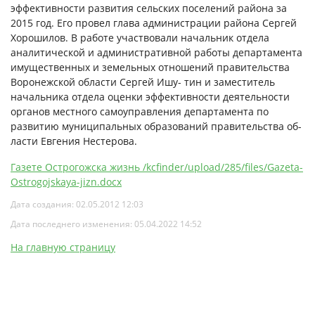
эффективности развития сельских поселений района за
2015 год. Его провел глава администрации района Сергей
Хорошилов. В работе участвовали начальник отдела
аналитической и администра­тивной работы департамента
имущественных и земельных отношений правительства
Во­ронежской области Сергей Ишу- тин и заместитель
начальника отдела оценки эффективности деятельности
органов местного самоуправления департамен­та по
развитию муниципальных образований правительства об­
ласти Евгения Нестерова.
Газете Острогожска жизнь /kcfinder/upload/285/files/Gazeta-
Ostrogojskaya-jizn.docx
Дата создания: 02.05.2012 12:03
Дата последнего изменения: 05.04.2022 14:52
На главную страницу