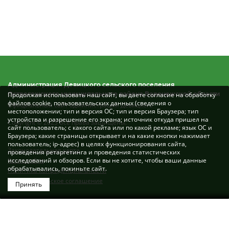
Администрация Девицкого сельского поселения
Острогожского муниципального района Воронежской области
Продолжая использовать наш сайт, вы даете согласие на обработку
файлов cookie, пользовательских данных (сведения о
Официальный сайт администрации Девицкого
местоположении; тип и версия ОС; тип и версия Браузера; тип
устройства и разрешение его экрана; источник откуда пришел на
Copyright © 2023 Все права защищены.
сайт пользователь; с какого сайта или по какой рекламе; язык ОС и
Браузера; какие страницы открывает и на какие кнопки нажимает
пользователь; ip-адрес) в целях функционирования сайта,
Законодательная карта
проведения ретаргетинга и проведения статистических
Карта сайта
исследований и обзоров. Если вы не хотите, чтобы ваши данные
обрабатывались, покиньте сайт.
Политика конфиденциальности
Пользовательское соглашение
Принять
Разработка сайта: