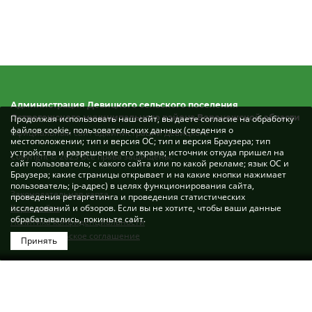
Администрация Девицкого сельского поселения
Острогожского муниципального района Воронежской области
Продолжая использовать наш сайт, вы даете согласие на обработку
файлов cookie, пользовательских данных (сведения о
Официальный сайт администрации Девицкого
местоположении; тип и версия ОС; тип и версия Браузера; тип
устройства и разрешение его экрана; источник откуда пришел на
Copyright © 2023 Все права защищены.
сайт пользователь; с какого сайта или по какой рекламе; язык ОС и
Браузера; какие страницы открывает и на какие кнопки нажимает
пользователь; ip-адрес) в целях функционирования сайта,
Законодательная карта
проведения ретаргетинга и проведения статистических
Карта сайта
исследований и обзоров. Если вы не хотите, чтобы ваши данные
обрабатывались, покиньте сайт.
Политика конфиденциальности
Пользовательское соглашение
Принять
Разработка сайта: