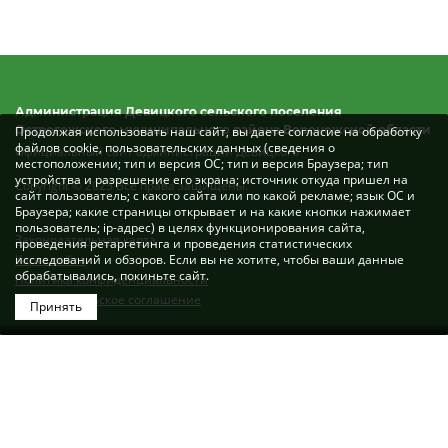
Администрация Девицкого сельского поселения
Острогожского муниципального района Воронежской области
Продолжая использовать наш сайт, вы даете согласие на обработку
файлов cookie, пользовательских данных (сведения о
Официальный сайт администрации Девицкого
местоположении; тип и версия ОС; тип и версия Браузера; тип
устройства и разрешение его экрана; источник откуда пришел на
Copyright © 2023 Все права защищены.
сайт пользователь; с какого сайта или по какой рекламе; язык ОС и
Браузера; какие страницы открывает и на какие кнопки нажимает
пользователь; ip-адрес) в целях функционирования сайта,
Законодательная карта
проведения ретаргетинга и проведения статистических
Карта сайта
исследований и обзоров. Если вы не хотите, чтобы ваши данные
обрабатывались, покиньте сайт.
Политика конфиденциальности
Пользовательское соглашение
Принять
Разработка сайта: