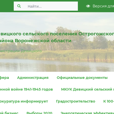
Версия дл
вицкого сельского поселения Острогожско
айона Воронежской области
нистрации Девицкого
фера
Администрация
Официальные документы
ной войне 1941-1945 годов
МКУК Девицкий сельский 
окуратура информирует
Градостроительство
К 10
ий бизнес
Выборы 2020
Энергетическая эффектив