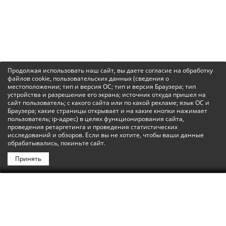
Продолжая использовать наш сайт, вы даете согласие на обработку
файлов cookie, пользовательских данных (сведения о
местоположении; тип и версия ОС; тип и версия Браузера; тип
устройства и разрешение его экрана; источник откуда пришел на
сайт пользователь; с какого сайта или по какой рекламе; язык ОС и
Браузера; какие страницы открывает и на какие кнопки нажимает
пользователь; ip-адрес) в целях функционирования сайта,
проведения ретаргетинга и проведения статистических
исследований и обзоров. Если вы не хотите, чтобы ваши данные
обрабатывались, покиньте сайт.
Принять